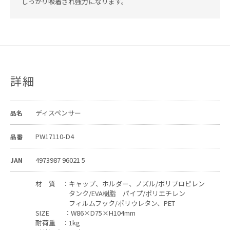
しっかり吸着され強力になります。
詳細
ディスペンサー
品名
PW17110-D4
品番
4973987 96021 5
JAN
材 質 ：キャップ、ホルダー、ノズル/ポリプロピレン
タンク/EVA樹脂 パイプ/ポリエチレン
フィルムフック/ポリウレタン、PET
SIZE ：W86×D75×H104mm
耐荷重 ：1kg