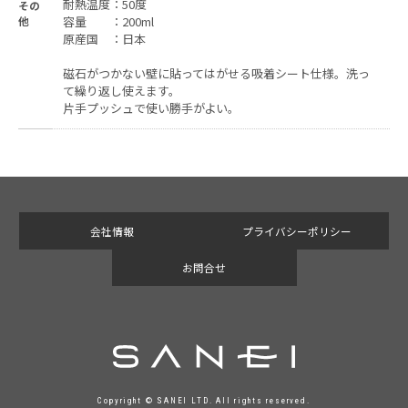
耐熱温度：50度
その
他
容量 ：200ml
原産国 ：日本
磁石がつかない壁に貼ってはがせる吸着シート仕様。洗っ
て繰り返し使えます。
片手プッシュで使い勝手がよい。
会社情報
プライバシーポリシー
お問合せ
Copyright © SANEI LTD. All rights reserved.